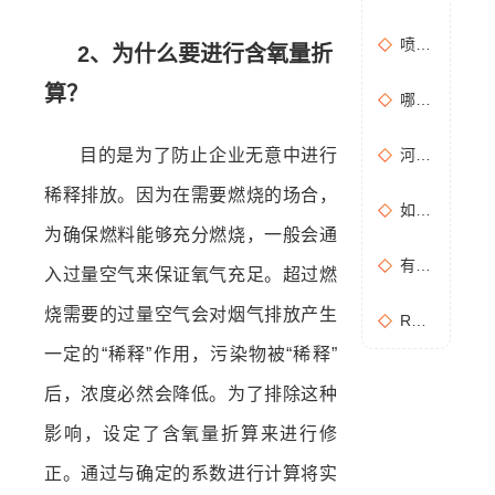
喷漆房废气处理设备选购准则
2、为什么要进行含氧量折
算？
哪些情况需要进行含氧量折算？如何进行含氧量折算？
目的是为了防止企业无意中进行
河南地方标准《化学肥料工业大气污染物排放标准》征求意见稿
稀释排放。因为在需要燃烧的场合，
如何布置废气无组织排放监测点位置？
为确保燃料能够充分燃烧，一般会通
有机废气处理工作：RCO活性炭催化燃烧设备是常用设备
入过量空气来保证氧气充足。超过燃
烧需要的过量空气会对烟气排放产生
RCO活性炭催化燃烧设备处理废气步骤
一定的“稀释”作用，污染物被“稀释”
后，浓度必然会降低。为了排除这种
影响，设定了含氧量折算来进行修
正。通过与确定的系数进行计算将实