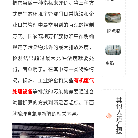
把它当做一种指标来评价。第三种方
式是生态环境主管部门日常执法和企
业日常管理中最常用到的直观的控制
脱硫塔
方式。国家或地方排放标准中都明确
规定了污染物允许的最大排放浓度，
检测结果超过最大允许浓度就要处
蓄热式燃烧分解设备(RTO)
罚，简单明了。在其中有一类特殊情
况，锅炉、工业炉窑和某些
有机废气
处理设备
等排放的污染物需要通过含
其
氧量折算的方式判断是否超标。下面
他
人
就梳理含氧量折算的相关内容。
还
在
搜