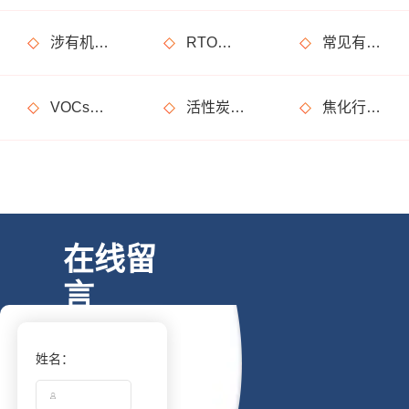
涉有机废气产生车间、调漆间危险化学品使用管理要求
RTO废气处理装置典型问题隐患排查指南请收好！
常见有机废气处理技术
VOCs废气治理设备督察检查要点
活性炭吸附废气处理系统设备部件简介
焦化行业有机废气特点
在线留
言
姓名：