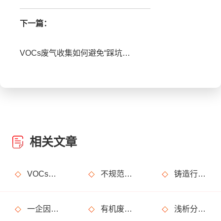
下一篇：
VOCs废气收集如何避免“踩坑”？废气收集突出问题
相关文章
VOCs主要包含哪些物质？
不规范使用废气处理设备的法律后果
铸造行业废气处理设计
一企因非甲烷总烃超标获罚15万元
有机废气处理工程技术方案设计要点
浅析分子筛转轮常见问题及解决方法