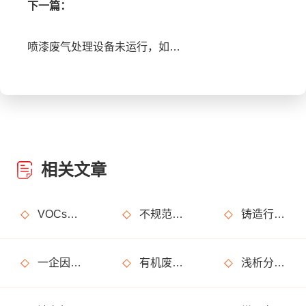
下一篇：
喷漆废气处理设备未运行，如何行政处罚？从这三个方面进行判定分析
相关文章
VOCs主要包含哪些物质？
不规范使用废气处理设备的法律后果
铸造行业废气处理设计
一企因非甲烷总烃超标获罚15万元
有机废气处理工程技术方案设计要点
浅析分子筛转轮常见问题及解决方法