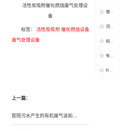
活性炭吸附催化燃烧废气处理设
哪些情况需要进行含氧量折算？如何进行含氧量折算？
备
河南地方标准《化学肥料工业大气污染物排放标准》征求意见稿
标签：
活性炭吸附
催化燃烧设备
废气处理设备
如何布置废气无组织排放监测点位置？
有机废气处理工作：RCO活性炭催化燃烧设备是常用设备
RCO活性炭催化燃烧设备处理废气步骤
上一篇：
医院污水产生的有机废气该如何处理？