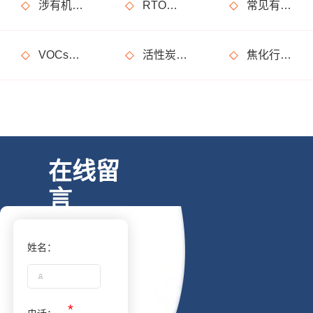
涉有机废气产生车间、调漆间危险化学品使用管理要求
RTO废气处理装置典型问题隐患排查指南请收好！
常见有机废气处理技术
VOCs废气治理设备督察检查要点
活性炭吸附废气处理系统设备部件简介
焦化行业有机废气特点
在线留
言
姓名：