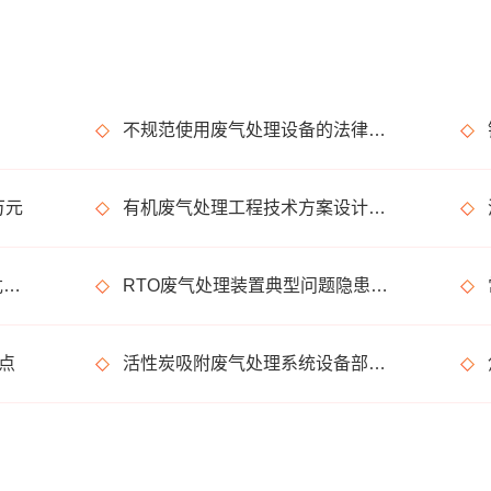
不规范使用废气处理设备的法律后果
万元
有机废气处理工程技术方案设计要点
涉有机废气产生车间、调漆间危险化学品使用管理要求
RTO废气处理装置典型问题隐患排查指南请收好！
点
活性炭吸附废气处理系统设备部件简介