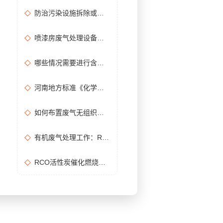
防治污染设施拆除或闲置审批办理规程
喷漆房废气处理设备选购准则
哪些情况需要进行含氧量折算？如何进行含氧量折算？
河南地方标准《化学肥料工业大气污染物排放标准》征求意见稿
如何布置废气无组织排放监测点位置？
有机废气处理工作：RCO活性炭催化燃烧设备是常用设备
RCO活性炭催化燃烧设备处理废气步骤