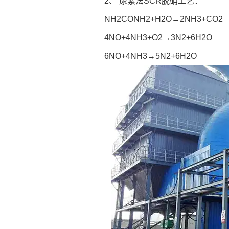
2、 尿素法SCR脱硝工艺：
NH2CONH2+H2O→2NH3+CO2
4NO+4NH3+O2→3N2+6H2O
6NO+4NH3→5N2+6H2O