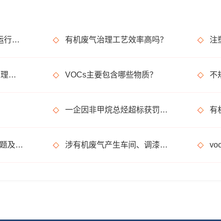
活性炭吸附+催化燃烧运行的安全问题及相应措施
有机废气治理工艺效率高吗？
rto有机废气处理设备处理效果怎么样？
VOCs主要包含哪些物质？
一企因非甲烷总烃超标获罚15万元
浅析分子筛转轮常见问题及解决方法
涉有机废气产生车间、调漆间危险化学品使用管理要求