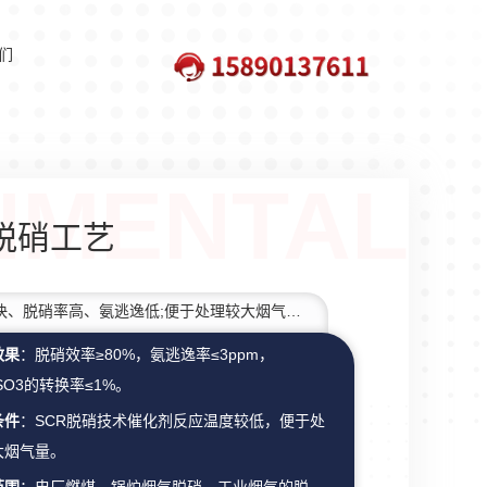
们
R脱硝工艺
脱硝速度快、脱硝率高、氨逃逸低;便于处理较大烟气量，处理能力强;稳定运行。
效果
：脱硝效率≥80%，氨逃逸率≤3ppm，
/SO3的转换率≤1%。
条件
：SCR脱硝技术催化剂反应温度较低，便于处
大烟气量。