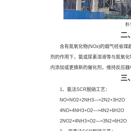
朴
二
含有氮氧化物(NOx)的烟气经省
剂的作用下，氨或尿素溶液等与氮氧化
内添加或更换新的催化剂，维持反应器中
三
1、氨法SCR脱硝工艺：
NO+NO2+2NH3—>2N2+3H2O
4NO+4NH3+O2—>4N2+6H2O
2NO2+4NH3+O2—>3N2+6H2O