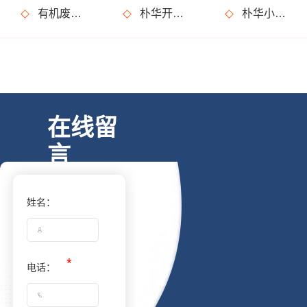
有机废气处理设备在运行过程中有什么需要特别注意的事情？
朴华开门红，大半年的跟踪回访终于有了回报，245万大单合同签成
朴华小课堂：产品知识考试开课了，你准备好了吗？
在线留
言
姓名：
电话：