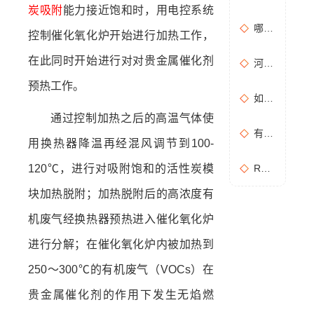
炭吸附
能力接近饱和时，用电控系统
哪些情况需要进行含氧量折算？如何进行含氧量折算？
控制催化氧化炉开始进行加热工作，
在此同时开始进行对对贵金属催化剂
河南地方标准《化学肥料工业大气污染物排放标准》征求意见稿
预热工作。
如何布置废气无组织排放监测点位置？
通过控制加热之后的高温气体使
有机废气处理工作：RCO活性炭催化燃烧设备是常用设备
用换热器降温再经混风调节到100-
120℃，进行对吸附饱和的活性炭模
RCO活性炭催化燃烧设备处理废气步骤
块加热脱附；加热脱附后的高浓度有
机废气经换热器预热进入催化氧化炉
进行分解；在催化氧化炉内被加热到
250～300℃的有机废气（VOCs）在
贵金属催化剂的作用下发生无焰燃