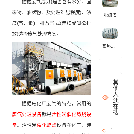
根据废气成分(是否含有水分、固
态物、油状物，及处理难易程度)、浓
脱硫塔
度(高、低)、排放形式(连续或间歇排
放)选择废气处理方案。
蓄热式燃烧分解设备(RTO)
其
他
人
还
根据焦化厂废气的特点，常用的
在
搜
废气处理设备
就是
活性炭催化燃烧设
备
。活性炭
催化燃烧
设备在化工、建
活性炭吸附+催化燃烧运行的安全问题及相应措施