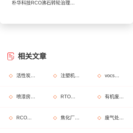
朴华科技RCO沸石转轮治理废气步骤详解
相关文章
活性炭吸附+催化燃烧运行的安全问题及相应措施
注塑机产生的有机废气特点，注塑机有机废气处理工艺
vocs催化燃烧设备适用于哪些行业的废气处理？
喷漆房废气处理设备选购准则
RTO装置使用注意事项及维护注意事项
有机废气处理工作：RCO活性炭催化燃烧设备是常用设备
RCO活性炭催化燃烧设备处理废气步骤
焦化厂废气处理方案_焦化厂废气处理设备
废气处理设备安全方面必须重视！化工厂案例