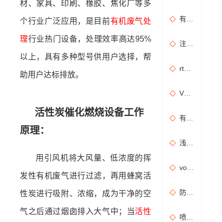
材、家具、印刷、橡胶、焦化厂等多
有机废气治理工艺效率高吗？
个行业广泛应用，是目前
有机废气处
理
行业热门设备，处理效率高达95%
注塑机产生的有机废气特点，注塑机有机废气处理工艺
以上，具有多种型号供用户选择，帮
rto有机废气处理设备处理效果怎么样？
助用户达标排放。
VOCs主要包含哪些物质？
活性炭催化燃烧设备工作
有机废气处理工程技术方案设计要点
原理：
浅析分子筛转轮常见问题及解决方法
用引风机将大风量、低浓度的挥
vocs催化燃烧设备适用于哪些行业的废气处理？
发性有机废气进行过滤，再用蜂窝活
防治污染设施拆除或闲置审批办理规程
性炭进行吸附、浓缩，成为干净的空
气之后通过烟囱排入大气中；当
活性
喷漆房废气处理设备选购准则