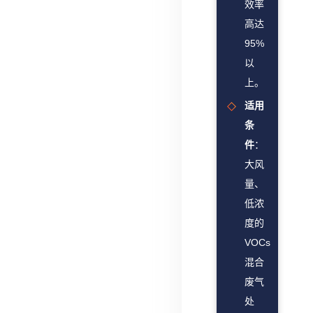
效率
高达
95%
以
上。
适用
条
件
：
大风
量、
低浓
度的
VOCs
混合
废气
处