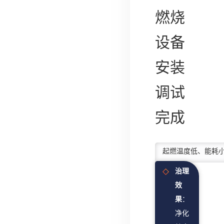
燃烧
设备
安装
调试
完成
治理
效
果
：
净化