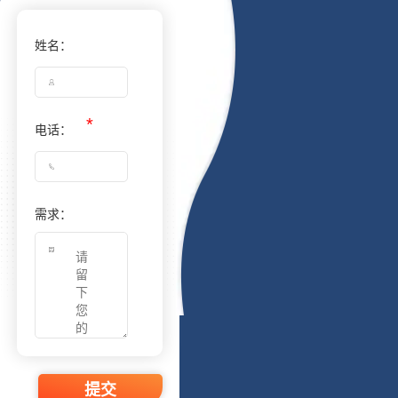
姓名：
电话：
需求：
提交