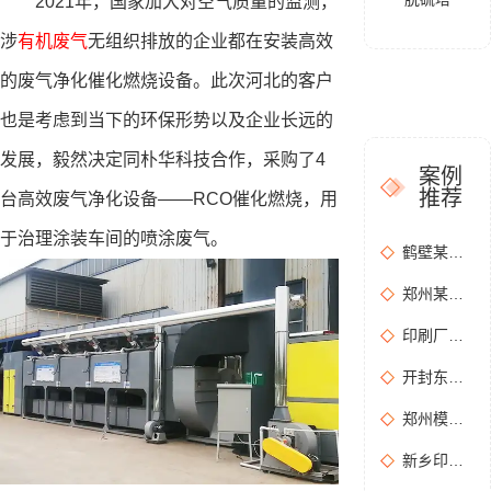
2021年，国家加大对空气质量的监测，
涉
有机废气
无组织排放的企业都在安装高效
的废气净化催化燃烧设备。此次河北的客户
也是考虑到当下的环保形势以及企业长远的
发展，毅然决定同朴华科技合作，采购了4
案例
推荐
台高效废气净化设备——RCO催化燃烧，用
于治理涂装车间的喷涂废气。
鹤壁某车间尾气处理装置已安装投入使用
郑州某磨具磨料厂有机废气催化燃烧设备安装调试完毕正式运行
印刷厂废气处理设备已经安装到位，朴华推荐活性炭吸附脱附催化燃烧
开封东祥伟业废气催化燃烧2w风量设备已安装
郑州模具厂烘干房废气处理设备安装完成
新乡印染厂VOCs有机废气处理设备安装完成