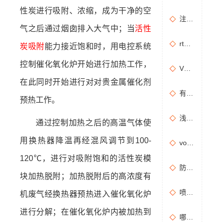
性炭进行吸附、浓缩，成为干净的空
注塑机产生的有机废气特点，注塑机有机废气处理工艺
气之后通过烟囱排入大气中；当
活性
rto有机废气处理设备处理效果怎么样？
炭吸附
能力接近饱和时，用电控系统
控制催化氧化炉开始进行加热工作，
VOCs主要包含哪些物质？
在此同时开始进行对对贵金属催化剂
有机废气处理工程技术方案设计要点
预热工作。
浅析分子筛转轮常见问题及解决方法
通过控制加热之后的高温气体使
用换热器降温再经混风调节到100-
vocs催化燃烧设备适用于哪些行业的废气处理？
120℃，进行对吸附饱和的活性炭模
防治污染设施拆除或闲置审批办理规程
块加热脱附；加热脱附后的高浓度有
喷漆房废气处理设备选购准则
机废气经换热器预热进入催化氧化炉
进行分解；在催化氧化炉内被加热到
哪些情况需要进行含氧量折算？如何进行含氧量折算？