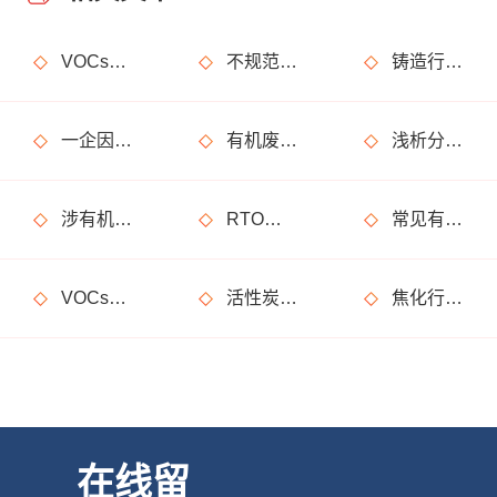
VOCs主要包含哪些物质？
不规范使用废气处理设备的法律后果
铸造行业废气处理设计
一企因非甲烷总烃超标获罚15万元
有机废气处理工程技术方案设计要点
浅析分子筛转轮常见问题及解决方法
涉有机废气产生车间、调漆间危险化学品使用管理要求
RTO废气处理装置典型问题隐患排查指南请收好！
常见有机废气处理技术
VOCs废气治理设备督察检查要点
活性炭吸附废气处理系统设备部件简介
焦化行业有机废气特点
在线留