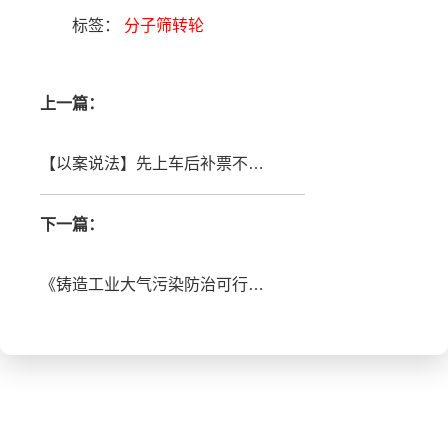
标签：
分子筛转轮
上一篇：
【以案说法】先上车后补票不可行，处罚25万元
下一篇：
《铸造工业大气污染防治可行技术指南》标准发布，6.1日起实施