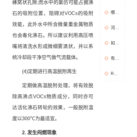
蜂窝状孔隙;而水中的氯仿可能占据沸
哪些情况需要进行含氧量折算？如何进行含氧量折算？
石的吸附位置，阻碍对VOCs的吸附
效能，此外水中所含微量重金属物质
河南地方标准《化学肥料工业大气污染物排放标准》征求意见稿
也会毒化沸石。所以建议利用高压喷
如何布置废气无组织排放监测点位置？
嘴将清洗水形成微细雾滴状，并以系
统冷却段干净空气做气流载体。
有机废气处理工作：RCO活性炭催化燃烧设备是常用设备
(4)定期进行高温脱附再生
RCO活性炭催化燃烧设备处理废气步骤
定期做高温脱附处理，将有效脱
除高沸点VOCs物质成分，同时亦可
达活化沸石转轮的效果，一般脱附温
度以300℃为最适宜。
2. 发生闷燃现象