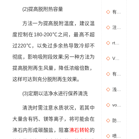
(2)提高脱附热容量
有机废气治理工艺效率高吗？
方法一为提高脱附温度，建议温
注塑机产生的有机废气特点，注塑机有机废气处理工艺
度控制在180-200℃之间，最高不超
rto有机废气处理设备处理效果怎么样？
过220℃，以免过多余热导致冷却不
彻底，影响吸附段效果;另一种方法为
VOCs主要包含哪些物质？
提高脱附再生风量，降低浓缩倍数，
有机废气处理工程技术方案设计要点
这样可达到充分脱附再生效果。
浅析分子筛转轮常见问题及解决方法
(3)定期以洁净水进行保养清洗
vocs催化燃烧设备适用于哪些行业的废气处理？
清洗时需注意水质状况，若其中
大量含有钙、镁等离子，将可能会在
防治污染设施拆除或闲置审批办理规程
沸石内形成碳酸盐，阻塞
沸石转轮
的
喷漆房废气处理设备选购准则