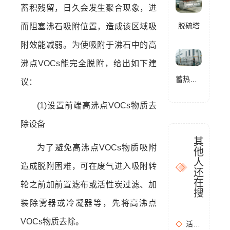
蓄积残留，日久会发生聚合现象，进
脱硫塔
而阻塞沸石吸附位置，造成该区域吸
附效能减弱。为使吸附于沸石中的高
沸点VOCs能完全脱附，给出如下建
蓄热式燃烧分解设备(RTO)
议：
(1)设置前端高沸点VOCs物质去
除设备
其
为了避免高沸点VOCs物质吸附
他
人
造成脱附困难，可在废气进入吸附转
还
在
轮之前加前置滤布或活性炭过滤、加
搜
装除雾器或冷凝器等，先将高沸点
VOCs物质去除。
活性炭吸附+催化燃烧运行的安全问题及相应措施