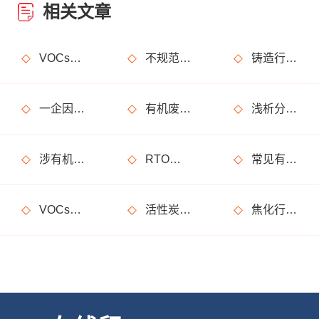
相关文章
VOCs主要包含哪些物质？
不规范使用废气处理设备的法律后果
铸造行业废气处理设计
一企因非甲烷总烃超标获罚15万元
有机废气处理工程技术方案设计要点
浅析分子筛转轮常见问题及解决方法
涉有机废气产生车间、调漆间危险化学品使用管理要求
RTO废气处理装置典型问题隐患排查指南请收好！
常见有机废气处理技术
VOCs废气治理设备督察检查要点
活性炭吸附废气处理系统设备部件简介
焦化行业有机废气特点