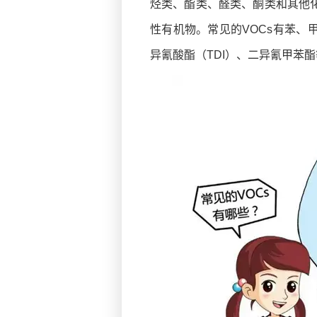
烃类、酯类、醛类、酮类和其他
性有机物。常见的VOCs有苯
异氰酸酯（TDI）、二异氰甲苯