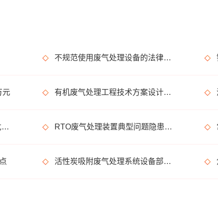
不规范使用废气处理设备的法律后果
万元
有机废气处理工程技术方案设计要点
涉有机废气产生车间、调漆间危险化学品使用管理要求
RTO废气处理装置典型问题隐患排查指南请收好！
点
活性炭吸附废气处理系统设备部件简介