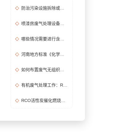
防治污染设施拆除或闲置审批办理规程
喷漆房废气处理设备选购准则
哪些情况需要进行含氧量折算？如何进行含氧量折算？
河南地方标准《化学肥料工业大气污染物排放标准》征求意见稿
如何布置废气无组织排放监测点位置？
有机废气处理工作：RCO活性炭催化燃烧设备是常用设备
RCO活性炭催化燃烧设备处理废气步骤