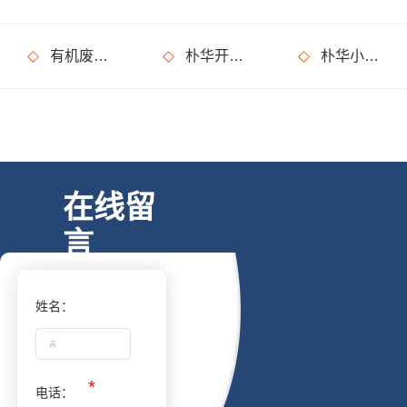
有机废气处理设备在运行过程中有什么需要特别注意的事情？
朴华开门红，大半年的跟踪回访终于有了回报，245万大单合同签成
朴华小课堂：产品知识考试开课了，你准备好了吗？
在线留
言
姓名：
电话：