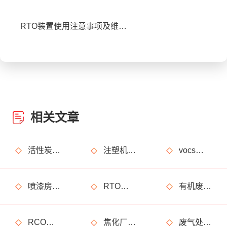
RTO装置使用注意事项及维护注意事项
相关文章
活性炭吸附+催化燃烧运行的安全问题及相应措施
注塑机产生的有机废气特点，注塑机有机废气处理工艺
vocs催化燃烧设备适用于哪些行业的废气处理？
喷漆房废气处理设备选购准则
RTO装置使用注意事项及维护注意事项
有机废气处理工作：RCO活性炭催化燃烧设备是常用设备
RCO活性炭催化燃烧设备处理废气步骤
焦化厂废气处理方案_焦化厂废气处理设备
废气处理设备安全方面必须重视！化工厂案例