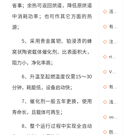
省事；余热可返回烘道，降低原烘道
活性炭吸附+催化燃烧运行的安全问题及相应措施
中消耗功率；也可作其它方面的热
有机废气治理工艺效率高吗？
源；
5、采用贵金属钯、铂浸渍的蜂
注塑机产生的有机废气特点，注塑机有机废气处理工艺
窝状陶瓷载体催化剂，比表面积大，
rto有机废气处理设备处理效果怎么样？
阻力小，净化率高；
VOCs主要包含哪些物质？
6、升温至起燃温度仅需15～30
有机废气处理工程技术方案设计要点
分钟，耗能低，设备启动快；
7、催化剂一般五年更换，使用
浅析分子筛转轮常见问题及解决方法
寿命长，且载体可再生；
vocs催化燃烧设备适用于哪些行业的废气处理？
8、整个运行过程中实现全自动
防治污染设施拆除或闲置审批办理规程