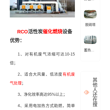
脱硫塔
RCO
活性炭
催化燃烧
设备
优势：
蓄热式燃烧分解设备(RTO)
1、对有机废气浓缩可达10-15
倍；
2、适合大风量、低浓度
有机废
其
气处理
；
他
人
还
3、净化效率高达95%以上；
在
搜
4、采用电加热方式助燃，简单