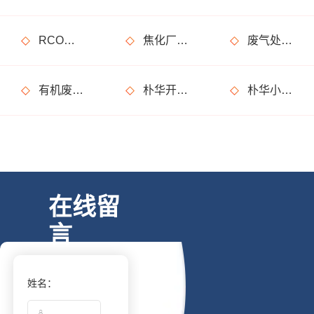
RCO活性炭催化燃烧设备处理废气步骤
焦化厂废气处理方案_焦化厂废气处理设备
废气处理设备安全方面必须重视！化工厂案例
有机废气处理设备在运行过程中有什么需要特别注意的事情？
朴华开门红，大半年的跟踪回访终于有了回报，245万大单合同签成
朴华小课堂：产品知识考试开课了，你准备好了吗？
在线留
言
姓名：