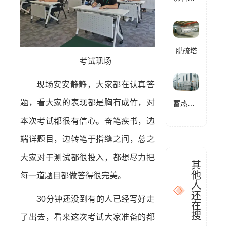
脱硫塔
考试现场
现场安安静静，大家都在认真答
题，看大家的表现都是胸有成竹，对
蓄热式燃烧分解设备(RTO)
本次考试都很有信心。奋笔疾书，边
端详题目，边转笔于指缝之间，总之
大家对于测试都很投入，都想尽力把
其
他
每一道题目都做答得很完美。
人
还
30分钟还没到有的人已经写好走
在
搜
了出去，看来这次考试大家准备的都