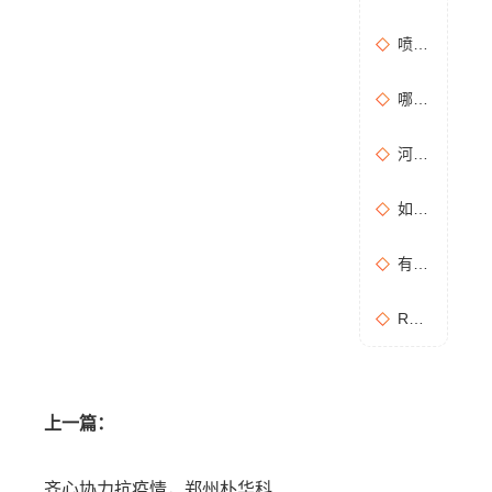
喷漆房废气处理设备选购准则
哪些情况需要进行含氧量折算？如何进行含氧量折算？
河南地方标准《化学肥料工业大气污染物排放标准》征求意见稿
如何布置废气无组织排放监测点位置？
有机废气处理工作：RCO活性炭催化燃烧设备是常用设备
RCO活性炭催化燃烧设备处理废气步骤
上一篇：
齐心协力抗疫情，郑州朴华科技妇女联合会爱心防疫物资已就位