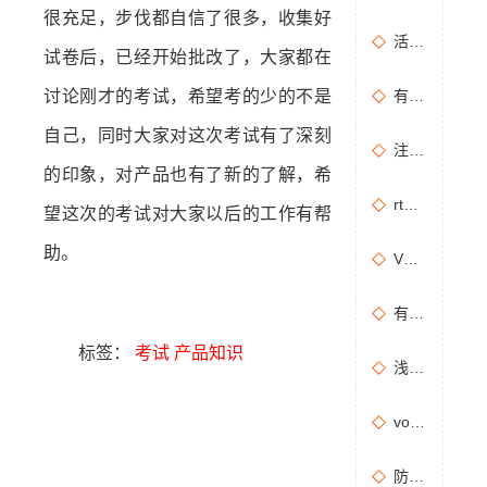
很充足，步伐都自信了很多，收集好
活性炭吸附+催化燃烧运行的安全问题及相应措施
试卷后，已经开始批改了，大家都在
讨论刚才的考试，希望考的少的不是
有机废气治理工艺效率高吗？
自己，同时大家对这次考试有了深刻
注塑机产生的有机废气特点，注塑机有机废气处理工艺
的印象，对产品也有了新的了解，希
rto有机废气处理设备处理效果怎么样？
望这次的考试对大家以后的工作有帮
助。
VOCs主要包含哪些物质？
有机废气处理工程技术方案设计要点
标签：
考试
产品知识
浅析分子筛转轮常见问题及解决方法
vocs催化燃烧设备适用于哪些行业的废气处理？
防治污染设施拆除或闲置审批办理规程