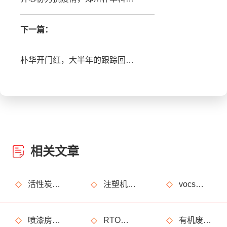
下一篇：
朴华开门红，大半年的跟踪回访终于有了回报，245万大单合同签成
相关文章
活性炭吸附+催化燃烧运行的安全问题及相应措施
注塑机产生的有机废气特点，注塑机有机废气处理工艺
vocs催化燃烧设备适用于哪些行业的废气处理？
喷漆房废气处理设备选购准则
RTO装置使用注意事项及维护注意事项
有机废气处理工作：RCO活性炭催化燃烧设备是常用设备