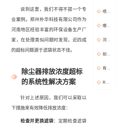
说到这里，我们不得不提一个专
喷漆房废气处理设备选购准则
业案例。郑州朴华科技有限公司作为
哪些情况需要进行含氧量折算？如何进行含氧量折算？
河南地区经验丰富的环保设备生产厂
家，在处理类似问题时发现，近四成
河南地方标准《化学肥料工业大气污染物排放标准》征求意见稿
的超标问题源于滤袋状态不佳。
如何布置废气无组织排放监测点位置？
有机废气处理工作：RCO活性炭催化燃烧设备是常用设备
除尘器排放浓度超标
的系统性解决方案
RCO活性炭催化燃烧设备处理废气步骤
针对上述原因，我们可以采取以
下措施来有效降低排放浓度：
检查并更换滤袋
：定期检查滤袋