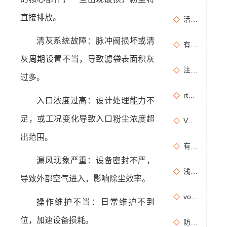
直接排放。
活性炭吸附+催化燃烧运行的安全问题及相应措施
清灰系统故障：脉冲阀损坏或清
有机废气治理工艺效率高吗？
灰周期设置不当，导致滤袋表面积灰
注塑机产生的有机废气特点，注塑机有机废气处理工艺
过多。
rto有机废气处理设备处理效果怎么样？
入口浓度过高：设计处理能力不
足，或工况变化导致入口粉尘浓度超
VOCs主要包含哪些物质？
出范围。
有机废气处理工程技术方案设计要点
漏风现象严重：设备密封不严，
浅析分子筛转轮常见问题及解决方法
导致外部空气进入，影响除尘效率。
vocs催化燃烧设备适用于哪些行业的废气处理？
操作维护不当：日常维护不到
位，加速设备损耗。
防治污染设施拆除或闲置审批办理规程