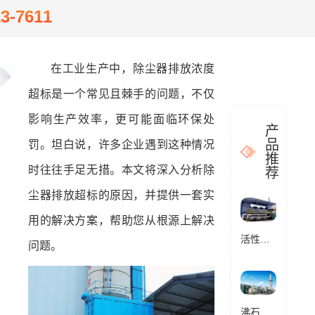
13-7611
在工业生产中，除尘器排放浓度
超标是一个常见且棘手的问题，不仅
影响生产效率，更可能面临环保处
产
品
罚。坦白说，许多企业遇到这种情况
推
时往往手足无措。本文将深入分析除
荐
尘器排放超标的原因，并提供一套实
用的解决方案，帮助您从根源上解决
活性炭催化燃烧设备RCO
问题。
沸石转轮催化燃烧设备RCO