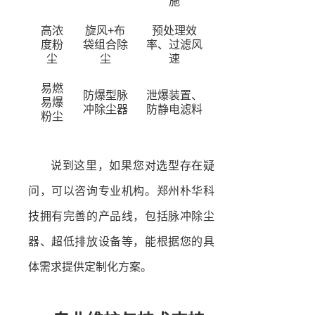
施
高浓
旋风+布
预处理效
度粉
袋组合除
率、过滤风
尘
尘
速
易燃
防爆型脉
泄爆装置、
易爆
冲除尘器
防静电滤料
粉尘
说到这里，如果您对选型存在疑
问，可以咨询专业机构。郑州朴华科
技拥有完善的产品线，包括脉冲除尘
器、超低排放设备等，能根据您的具
体需求提供定制化方案。