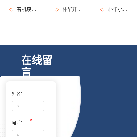
有机废气处理设备在运行过程中有什么需要特别注意的事情？
朴华开门红，大半年的跟踪回访终于有了回报，245万大单合同签成
朴华小课堂：产品知识考试开课了，你准备好了吗？
在线留
言
姓名：
电话：