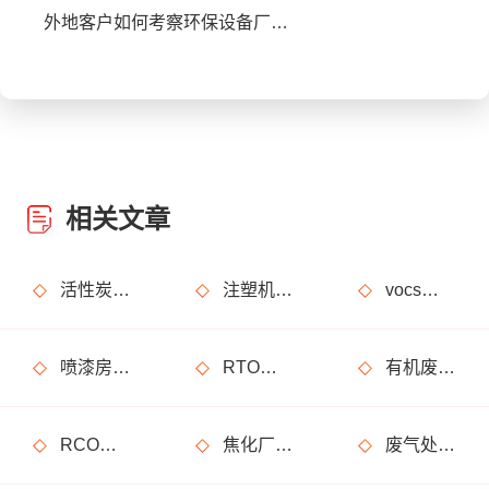
外地客户如何考察环保设备厂家？线上工厂参观全攻略
相关文章
活性炭吸附+催化燃烧运行的安全问题及相应措施
注塑机产生的有机废气特点，注塑机有机废气处理工艺
vocs催化燃烧设备适用于哪些行业的废气处理？
喷漆房废气处理设备选购准则
RTO装置使用注意事项及维护注意事项
有机废气处理工作：RCO活性炭催化燃烧设备是常用设备
RCO活性炭催化燃烧设备处理废气步骤
焦化厂废气处理方案_焦化厂废气处理设备
废气处理设备安全方面必须重视！化工厂案例