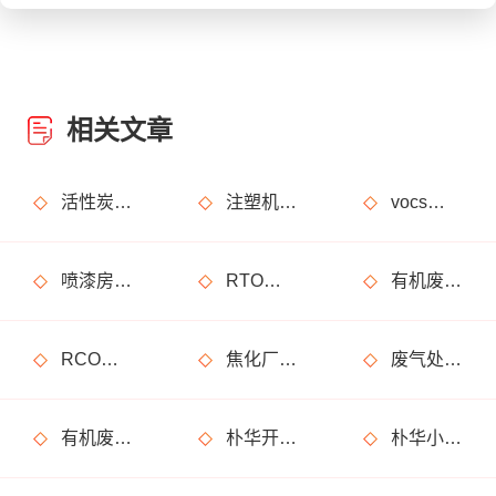
相关文章
活性炭吸附+催化燃烧运行的安全问题及相应措施
注塑机产生的有机废气特点，注塑机有机废气处理工艺
vocs催化燃烧设备适用于哪些行业的废气处理？
喷漆房废气处理设备选购准则
RTO装置使用注意事项及维护注意事项
有机废气处理工作：RCO活性炭催化燃烧设备是常用设备
RCO活性炭催化燃烧设备处理废气步骤
焦化厂废气处理方案_焦化厂废气处理设备
废气处理设备安全方面必须重视！化工厂案例
有机废气处理设备在运行过程中有什么需要特别注意的事情？
朴华开门红，大半年的跟踪回访终于有了回报，245万大单合同签成
朴华小课堂：产品知识考试开课了，你准备好了吗？