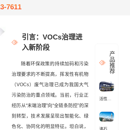
13-7611
引言：VOCs治理进
入新阶段
产
品
随着环保政策的持续加码和污染
推
荐
治理要求的不断提高，挥发性有机物
（VOCs）废气治理已成为我国大气
污染防治的重点领域。当前，行业正
活性炭催化燃烧设备RCO
经历从“末端治理”向“全链条防控”的深
刻转型，技术发展呈现出智能化、绿
色化、协同化的明显特征。坦白说，
沸石转轮催化燃烧设备RCO