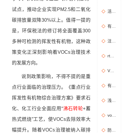
试点，推动企业实现PM2.5和二氧化
活性炭吸附+催化燃烧运行的安全问题及相应措施
碳排放量双降30%以上。值得一提的
有机废气治理工艺效率高吗？
是，环保税法的修订将全面覆盖300
注塑机产生的有机废气特点，注塑机有机废气处理工艺
多种可检测的挥发性有机物，这种政
策变化正深刻影响着VOCs治理技术
rto有机废气处理设备处理效果怎么样？
的发展方向。
VOCs主要包含哪些物质？
说到政策影响，不得不提的是重
有机废气处理工程技术方案设计要点
点行业面临的治理压力。《重点行业
挥发性有机物综合治理方案》要求石
浅析分子筛转轮常见问题及解决方法
化、化工行业全面应用“
沸石转轮
+蓄
vocs催化燃烧设备适用于哪些行业的废气处理？
热式燃烧”工艺，使VOCs去除效率大
幅提升。随着VOCs治理被纳入碳排
防治污染设施拆除或闲置审批办理规程