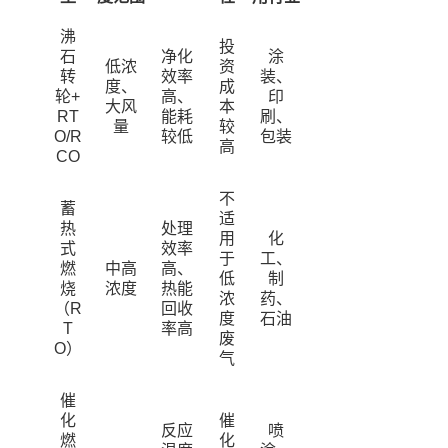
沸
投
石
净化
涂
低浓
资
转
效率
装、
度、
成
轮+
高、
印
大风
本
RT
能耗
刷、
量
较
O/R
较低
包装
高
CO
不
蓄
适
热
处理
用
化
式
效率
于
工、
燃
中高
高、
低
制
烧
浓度
热能
浓
药、
（R
回收
度
石油
T
率高
废
O）
气
催
化
催
反应
喷
燃
化