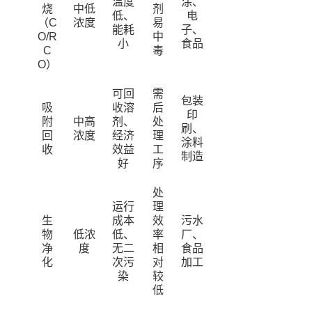
温度
涂、
烧
中低
剂
低、
电
（C
浓度
易
能耗
子、
O/R
中
小
食品
C
毒
O）
可回
需
包装
吸
收溶
后
印
附
中高
剂、
处
刷、
回
浓度
经济
理
涂料
收
效益
工
制造
好
序
处
运行
理
生
成本
效
污水
物
低浓
低、
率
厂、
净
度
无二
相
食品
化
次污
对
加工
染
较
低