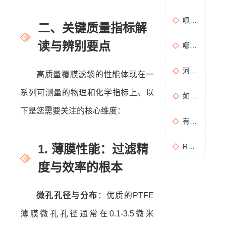
喷漆房废气处理设备选购准则
二、关键质量指标解
读与辨别要点
哪些情况需要进行含氧量折算？如何进行含氧量折算？
河南地方标准《化学肥料工业大气污染物排放标准》征求意见稿
高质量覆膜滤袋的性能体现在一
系列可测量的物理和化学指标上。以
如何布置废气无组织排放监测点位置？
下是您需要关注的核心维度：
有机废气处理工作：RCO活性炭催化燃烧设备是常用设备
1. 薄膜性能：过滤精
RCO活性炭催化燃烧设备处理废气步骤
度与效率的根本
微孔孔径与分布
：优质的PTFE
薄膜微孔孔径通常在0.1-3.5微米