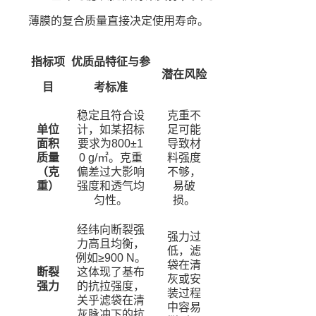
薄膜的复合质量直接决定使用寿命。
指标项
优质品特征与参
潜在风险
目
考标准
稳定且符合设
克重不
单位
计，如某招标
足可能
面积
要求为800±1
导致材
质量
0 g/㎡。克重
料强度
（克
偏差过大影响
不够，
重）
强度和透气均
易破
匀性。
损。
经纬向断裂强
强力过
力高且均衡，
低，滤
例如≥900 N。
袋在清
断裂
这体现了基布
灰或安
强力
的抗拉强度，
装过程
关乎滤袋在清
中容易
灰脉冲下的抗