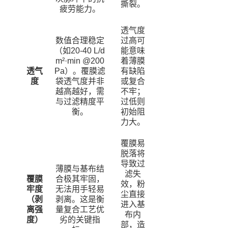
撕裂。
疲劳能力。
透气度
数值合理稳定
过高可
（如20-40 L/d
能意味
m²·min @200
着薄膜
透气
Pa）。覆膜滤
有缺陷
度
袋透气度并非
或复合
越高越好，需
不牢；
与过滤精度平
过低则
衡。
初始阻
力大。
覆膜易
脱落将
导致过
薄膜与基布结
滤失
覆膜
合极其牢固，
效，粉
牢度
无法用手轻易
尘直接
（剥
剥离。这是衡
进入基
离强
量复合工艺优
布内
度）
劣的关键指
部，造