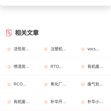
相关文章
活性炭吸附+催化燃烧运行的安全问题及相应措施
注塑机产生的有机废气特点，注塑机有机废气处理工艺
vocs催化燃烧设备适用于哪些行业的废气处理？
喷漆房废气处理设备选购准则
RTO装置使用注意事项及维护注意事项
有机废气处理工作：RCO活性炭催化燃烧设备是常用设备
RCO活性炭催化燃烧设备处理废气步骤
焦化厂废气处理方案_焦化厂废气处理设备
废气处理设备安全方面必须重视！化工厂案例
有机废气处理设备在运行过程中有什么需要特别注意的事情？
朴华开门红，大半年的跟踪回访终于有了回报，245万大单合同签成
朴华小课堂：产品知识考试开课了，你准备好了吗？