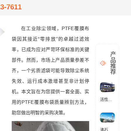
13-7611
在工业除尘领域，PTFE覆膜布
袋因其接近“零排放”的卓越过滤效
率，已成为应对严苛环保标准的关键
产
品
部件。然而，市场上产品质量参差不
推
齐，一个劣质滤袋可能导致除尘系统
荐
失效、运行成本激增甚至非计划停
机。本文旨在为您提供一套全面、实
活性炭催化燃烧设备RCO
用的PTFE覆膜布袋质量辨别方法，
助您做出明智的采购决策。
沸石转轮催化燃烧设备RCO