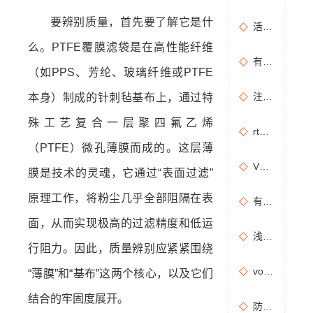
要辨别质量，首先要了解它是什
活性炭吸附+催化燃烧运行的安全问题及相应措施
么。PTFE覆膜滤袋是在高性能纤维
有机废气治理工艺效率高吗？
（如PPS、芳纶、玻璃纤维或PTFE
注塑机产生的有机废气特点，注塑机有机废气处理工艺
本身）制成的针刺毡基布上，通过特
殊工艺复合一层聚四氟乙烯
rto有机废气处理设备处理效果怎么样？
（PTFE）微孔薄膜而成的。这层薄
VOCs主要包含哪些物质？
膜是技术的灵魂，它通过“表面过滤”
原理工作，将粉尘几乎全部阻隔在表
有机废气处理工程技术方案设计要点
面，从而实现极高的过滤精度和低运
浅析分子筛转轮常见问题及解决方法
行阻力。因此，质量辨别应紧紧围绕
vocs催化燃烧设备适用于哪些行业的废气处理？
“薄膜”和“基布”这两个核心，以及它们
结合的牢固度展开。
防治污染设施拆除或闲置审批办理规程