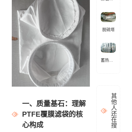
脱硫塔
蓄热式燃烧分解设备(RTO)
其
他
一、质量基石：理解
人
PTFE覆膜滤袋的核
还
在
心构成
搜