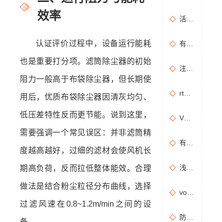
效率
活性炭吸附+催化燃烧运行的安全问题及相应措施
认证评价过程中，设备运行能耗
有机废气治理工艺效率高吗？
也是重要打分项。滤筒除尘器的初始
注塑机产生的有机废气特点，注塑机有机废气处理工艺
阻力一般高于布袋除尘器，但长期使
rto有机废气处理设备处理效果怎么样？
用后，优质布袋除尘器因清灰均匀、
低压差特性反而更节能。说到这里，
VOCs主要包含哪些物质？
需要强调一个常见误区：并非滤筒精
有机废气处理工程技术方案设计要点
度越高越好，过细的滤材会使风机长
浅析分子筛转轮常见问题及解决方法
期高负荷，反而拉低整体能效。合理
做法是结合粉尘粒径分布曲线，选择
vocs催化燃烧设备适用于哪些行业的废气处理？
过滤风速在0.8~1.2m/min之间的设
防治污染设施拆除或闲置审批办理规程
备。