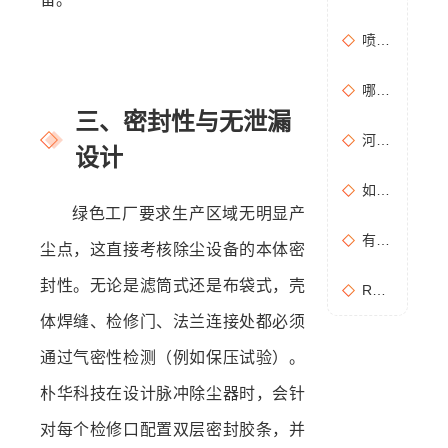
喷漆房废气处理设备选购准则
哪些情况需要进行含氧量折算？如何进行含氧量折算？
三、密封性与无泄漏
河南地方标准《化学肥料工业大气污染物排放标准》征求意见稿
设计
如何布置废气无组织排放监测点位置？
绿色工厂要求生产区域无明显产
有机废气处理工作：RCO活性炭催化燃烧设备是常用设备
尘点，这直接考核除尘设备的本体密
封性。无论是滤筒式还是布袋式，壳
RCO活性炭催化燃烧设备处理废气步骤
体焊缝、检修门、法兰连接处都必须
通过气密性检测（例如保压试验）。
朴华科技在设计脉冲除尘器时，会针
对每个检修口配置双层密封胶条，并