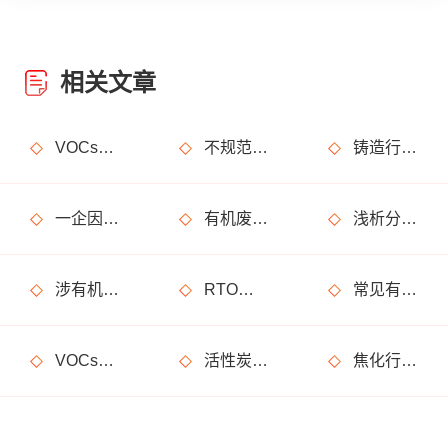
相关文章
VOCs主要包含哪些物质？
不规范使用废气处理设备的法律后果
铸造行业废气处理设计
一企因非甲烷总烃超标获罚15万元
有机废气处理工程技术方案设计要点
浅析分子筛转轮常见问题及解决方法
涉有机废气产生车间、调漆间危险化学品使用管理要求
RTO废气处理装置典型问题隐患排查指南请收好！
常见有机废气处理技术
VOCs废气治理设备督察检查要点
活性炭吸附废气处理系统设备部件简介
焦化行业有机废气特点