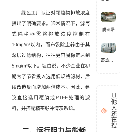
绿色工厂认证对颗粒物排放浓度
提出了明确要求。通常情况下，滤筒
脱硫塔
式除尘器需将排放浓度控制在
10mg/m³以内，而布袋除尘器由于其
深层过滤结构，往往更容易稳定达到
蓄热式燃烧分解设备(RTO)
5mg/m³以下。坦白说，不少企业在初
期为了节省投入选用低规格滤材，后
续改造反而增加两倍成本。因此，建
其
议直接选用覆膜或PTFE处理的滤
他
人
料，并搭配精密脉冲清灰系统。
还
在
搜
二、运行阻力与能耗