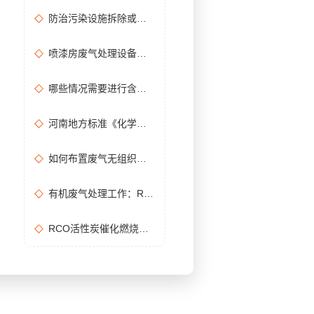
防治污染设施拆除或闲置审批办理规程
喷漆房废气处理设备选购准则
哪些情况需要进行含氧量折算？如何进行含氧量折算？
河南地方标准《化学肥料工业大气污染物排放标准》征求意见稿
如何布置废气无组织排放监测点位置？
有机废气处理工作：RCO活性炭催化燃烧设备是常用设备
RCO活性炭催化燃烧设备处理废气步骤