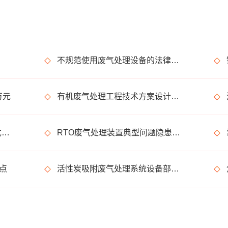
不规范使用废气处理设备的法律后果
万元
有机废气处理工程技术方案设计要点
涉有机废气产生车间、调漆间危险化学品使用管理要求
RTO废气处理装置典型问题隐患排查指南请收好！
点
活性炭吸附废气处理系统设备部件简介