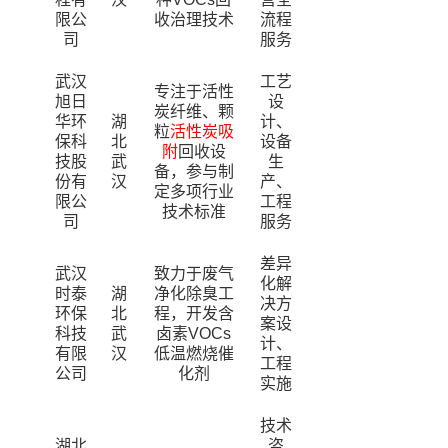
限公
收治理技术
流程
司
服务
武汉
工艺
专注于活性
旭日
设
炭纤维、颗
华环
湖
计、
粒
活性炭吸
保科
北
设备
附
回收设
技股
武
生
备，参与制
份有
汉
产、
定多项行业
限公
工程
技术标准
司
服务
差异
武汉
致力于废气
化解
时泰
湖
净化除臭工
决方
环保
北
程，开发含
案设
科技
武
卤素VOCs
计、
有限
汉
低温燃烧催
工程
公司
化剂
实施
技术
湖北
咨