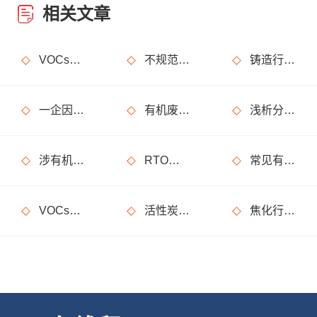
相关文章
VOCs主要包含哪些物质？
不规范使用废气处理设备的法律后果
铸造行业废气处理设计
一企因非甲烷总烃超标获罚15万元
有机废气处理工程技术方案设计要点
浅析分子筛转轮常见问题及解决方法
涉有机废气产生车间、调漆间危险化学品使用管理要求
RTO废气处理装置典型问题隐患排查指南请收好！
常见有机废气处理技术
VOCs废气治理设备督察检查要点
活性炭吸附废气处理系统设备部件简介
焦化行业有机废气特点