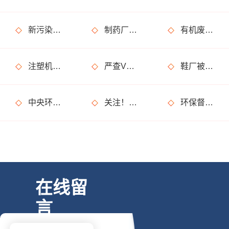
新污染物是什么？治理难在哪？如何治？
制药厂废气处理不达标怎么解决，有哪些废气处理设备可以用?
有机废气是什么?处理方法有哪些?
注塑机废气处理用什么设备?净化效果怎么样?
严查VOCs环境违法行为，工业企业要注意了
鞋厂被罚20万是怎么回事?是废气处理不达标?
中央环保督察亮出“利剑”，省级督察难道就不受关注了？
关注！3月1日将施行这些环保政策及行业标准，和你我生活有关！
环保督察又要来了?这些事儿坚决不能做!
在线留
言