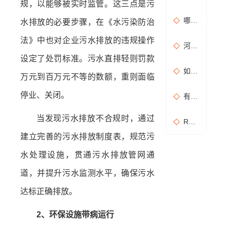
规，以能够被实时监管。这三点是污
哪些情况需要进行含氧量折算？如何进行含氧量折算？
水排放的必要步骤，在《水污染防治
法》中也对企业污水排放的违规操作
河南地方标准《化学肥料工业大气污染物排放标准》征求意见稿
设定了处罚标准。污水直排轻则罚款
如何布置废气无组织排放监测点位置？
万元到百万元不等的数额，重则面临
停业、关闭。
有机废气处理工作：RCO活性炭催化燃烧设备是常用设备
当发现污水排放不合规时，通过
RCO活性炭催化燃烧设备处理废气步骤
建立完善的污水排放制度表，规范污
水处理设施，贯通污水排放管网通
道，并提升污水监测水平，确保污水
达标正确排放。
2、环保设施带病运行