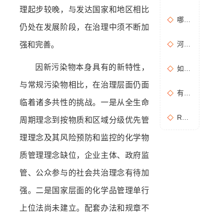
理起步较晚，与发达国家和地区相比
哪些情况需要进行含氧量折算？如何进行含氧量折算？
仍处在发展阶段，在治理中须不断加
河南地方标准《化学肥料工业大气污染物排放标准》征求意见稿
强和完善。
因新污染物本身具有的新特性，
如何布置废气无组织排放监测点位置？
与常规污染物相比，在治理层面仍面
有机废气处理工作：RCO活性炭催化燃烧设备是常用设备
临着诸多共性的挑战。一是从全生命
RCO活性炭催化燃烧设备处理废气步骤
周期理念到按物质和区域分级优先管
理理念及其风险预防和监控的化学物
质管理理念缺位，企业主体、政府监
管、公众参与的社会共治理念有待加
强。二是国家层面的化学品管理单行
上位法尚未建立。配套办法和规章不