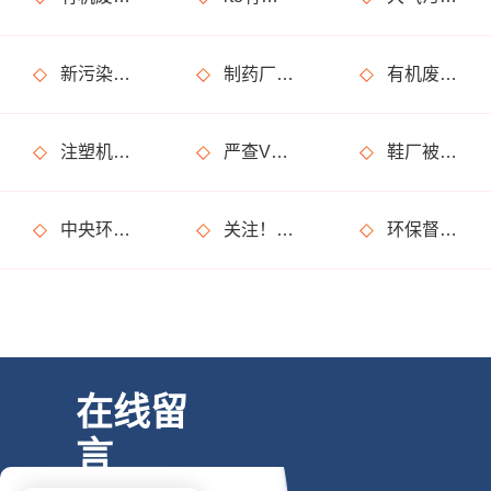
新污染物是什么？治理难在哪？如何治？
制药厂废气处理不达标怎么解决，有哪些废气处理设备可以用?
有机废气是什么?处理方法有哪些?
注塑机废气处理用什么设备?净化效果怎么样?
严查VOCs环境违法行为，工业企业要注意了
鞋厂被罚20万是怎么回事?是废气处理不达标?
中央环保督察亮出“利剑”，省级督察难道就不受关注了？
关注！3月1日将施行这些环保政策及行业标准，和你我生活有关！
环保督察又要来了?这些事儿坚决不能做!
在线留
言