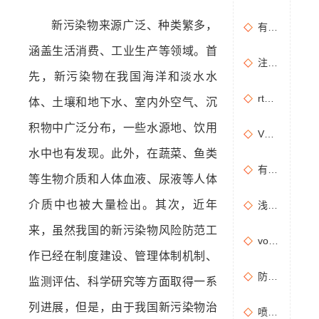
新污染物来源广泛、种类繁多，
有机废气治理工艺效率高吗？
涵盖生活消费、工业生产等领域。首
注塑机产生的有机废气特点，注塑机有机废气处理工艺
先，新污染物在我国海洋和淡水水
rto有机废气处理设备处理效果怎么样？
体、土壤和地下水、室内外空气、沉
积物中广泛分布，一些水源地、饮用
VOCs主要包含哪些物质？
水中也有发现。此外，在蔬菜、鱼类
有机废气处理工程技术方案设计要点
等生物介质和人体血液、尿液等人体
介质中也被大量检出。其次，近年
浅析分子筛转轮常见问题及解决方法
来，虽然我国的新污染物风险防范工
vocs催化燃烧设备适用于哪些行业的废气处理？
作已经在制度建设、管理体制机制、
防治污染设施拆除或闲置审批办理规程
监测评估、科学研究等方面取得一系
列进展，但是，由于我国新污染物治
喷漆房废气处理设备选购准则