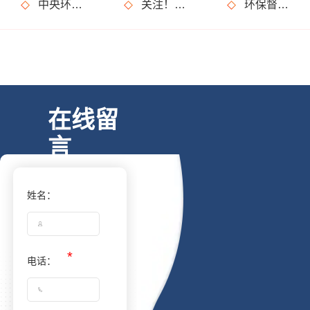
中央环保督察亮出“利剑”，省级督察难道就不受关注了？
关注！3月1日将施行这些环保政策及行业标准，和你我生活有关！
环保督察又要来了?这些事儿坚决不能做!
在线留
言
姓名：
电话：