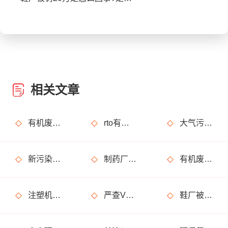
相关文章
有机废气治理工艺效率高吗？
rto有机废气处理设备处理效果怎么样？
大气污染烟气指的是什么？
新污染物是什么？治理难在哪？如何治？
制药厂废气处理不达标怎么解决，有哪些废气处理设备可以用?
有机废气是什么?处理方法有哪些?
注塑机废气处理用什么设备?净化效果怎么样?
严查VOCs环境违法行为，工业企业要注意了
鞋厂被罚20万是怎么回事?是废气处理不达标?