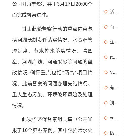
公司开展督察，并于3月17日20:00全
活性炭吸附+催化燃烧运行的安全问题及相应措施
面完成督察进驻。
有机废气治理工艺效率高吗？
甘肃此轮督察行动的重点内容包
括河湖长制责任落实情况、水资源管
注塑机产生的有机废气特点，注塑机有机废气处理工艺
理制度、节水控水落实情况、清四
rto有机废气处理设备处理效果怎么样？
乱、河湖岸线、河道采砂等问题的整
VOCs主要包含哪些物质？
改情况;例行重点包括“两高”项目情
况、此前督察的问题办理完结情况、
有机废气处理工程技术方案设计要点
重大生态污染、环境破坏风险及处理
浅析分子筛转轮常见问题及解决方法
情况。
vocs催化燃烧设备适用于哪些行业的废气处理？
此次省环保督察组共集中公开通
报了10个典型案例，其中包括污水处
防治污染设施拆除或闲置审批办理规程