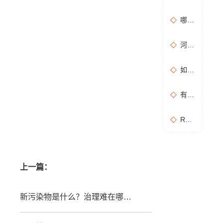
哪些情况需要进行含氧量折算？如何进行含氧量折算？
河南地方标准《化学肥料工业大气污染物排放标准》征求意见稿
如何布置废气无组织排放监测点位置？
有机废气处理工作：RCO活性炭催化燃烧设备是常用设备
RCO活性炭催化燃烧设备处理废气步骤
上一篇：
新污染物是什么？治理难在哪？如何治？