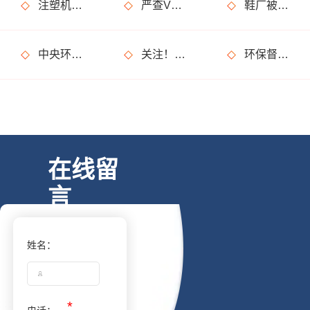
注塑机废气处理用什么设备?净化效果怎么样?
严查VOCs环境违法行为，工业企业要注意了
鞋厂被罚20万是怎么回事?是废气处理不达标?
中央环保督察亮出“利剑”，省级督察难道就不受关注了？
关注！3月1日将施行这些环保政策及行业标准，和你我生活有关！
环保督察又要来了?这些事儿坚决不能做!
在线留
言
姓名：