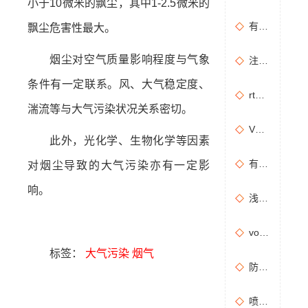
小于10微米的飘尘，其中1-2.5微米的
有机废气治理工艺效率高吗？
飘尘危害性最大。
烟尘对空气质量影响程度与气象
注塑机产生的有机废气特点，注塑机有机废气处理工艺
条件有一定联系。风、大气稳定度、
rto有机废气处理设备处理效果怎么样？
湍流等与大气污染状况关系密切。
VOCs主要包含哪些物质？
此外，光化学、生物化学等因素
有机废气处理工程技术方案设计要点
对烟尘导致的大气污染亦有一定影
响。
浅析分子筛转轮常见问题及解决方法
vocs催化燃烧设备适用于哪些行业的废气处理？
标签：
大气污染
烟气
防治污染设施拆除或闲置审批办理规程
喷漆房废气处理设备选购准则