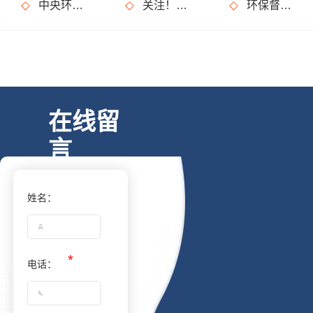
中央环保督察亮出“利剑”，省级督察难道就不受关注了？
关注！3月1日将施行这些环保政策及行业标准，和你我生活有关！
环保督察又要来了?这些事儿坚决不能做!
在线留
言
姓名：
电话：