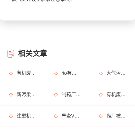
相关文章
有机废气治理工艺效率高吗？
rto有机废气处理设备处理效果怎么样？
大气污染烟气指的是什么？
新污染物是什么？治理难在哪？如何治？
制药厂废气处理不达标怎么解决，有哪些废气处理设备可以用?
有机废气是什么?处理方法有哪些?
注塑机废气处理用什么设备?净化效果怎么样?
严查VOCs环境违法行为，工业企业要注意了
鞋厂被罚20万是怎么回事?是废气处理不达标?