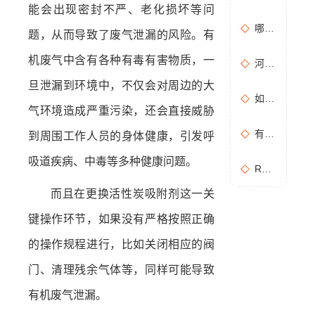
能会出现密封不严、老化损坏等问
哪些情况需要进行含氧量折算？如何进行含氧量折算？
题，从而导致了废气泄漏的风险。有
机废气中含有各种有毒有害物质，一
河南地方标准《化学肥料工业大气污染物排放标准》征求意见稿
旦泄漏到环境中，不仅会对周边的大
如何布置废气无组织排放监测点位置？
气环境造成严重污染，还会直接威胁
有机废气处理工作：RCO活性炭催化燃烧设备是常用设备
到周围工作人员的身体健康，引发呼
吸道疾病、中毒等多种健康问题。
RCO活性炭催化燃烧设备处理废气步骤
而且在更换活性炭吸附剂这一关
键操作环节，如果没有严格按照正确
的操作规程进行，比如关闭相应的阀
门、清理残余气体等，同样可能导致
有机废气泄漏。