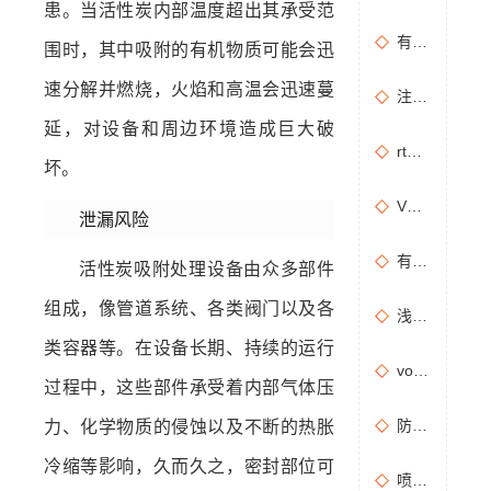
患。当活性炭内部温度超出其承受范
有机废气治理工艺效率高吗？
围时，其中吸附的有机物质可能会迅
速分解并燃烧，火焰和高温会迅速蔓
注塑机产生的有机废气特点，注塑机有机废气处理工艺
延，对设备和周边环境造成巨大破
rto有机废气处理设备处理效果怎么样？
坏。
VOCs主要包含哪些物质？
泄漏风险
有机废气处理工程技术方案设计要点
活性炭吸附处理设备由众多部件
组成，像管道系统、各类阀门以及各
浅析分子筛转轮常见问题及解决方法
类容器等。在设备长期、持续的运行
vocs催化燃烧设备适用于哪些行业的废气处理？
过程中，这些部件承受着内部气体压
防治污染设施拆除或闲置审批办理规程
力、化学物质的侵蚀以及不断的热胀
冷缩等影响，久而久之，密封部位可
喷漆房废气处理设备选购准则