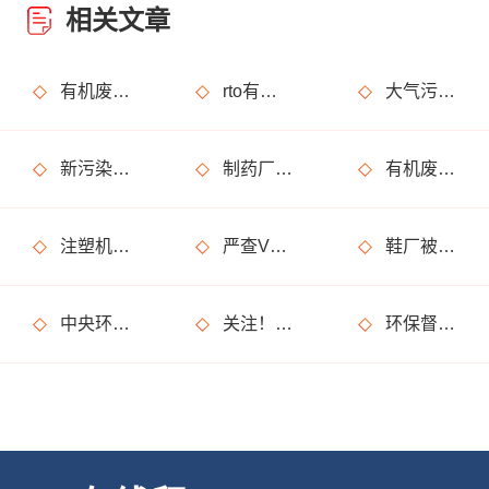
相关文章
有机废气治理工艺效率高吗？
rto有机废气处理设备处理效果怎么样？
大气污染烟气指的是什么？
新污染物是什么？治理难在哪？如何治？
制药厂废气处理不达标怎么解决，有哪些废气处理设备可以用?
有机废气是什么?处理方法有哪些?
注塑机废气处理用什么设备?净化效果怎么样?
严查VOCs环境违法行为，工业企业要注意了
鞋厂被罚20万是怎么回事?是废气处理不达标?
中央环保督察亮出“利剑”，省级督察难道就不受关注了？
关注！3月1日将施行这些环保政策及行业标准，和你我生活有关！
环保督察又要来了?这些事儿坚决不能做!